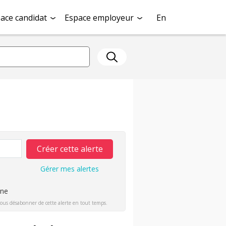
ace candidat
Espace employeur
En
Créer cette alerte
Gérer mes alertes
ine
ous désabonner de cette alerte en tout temps.