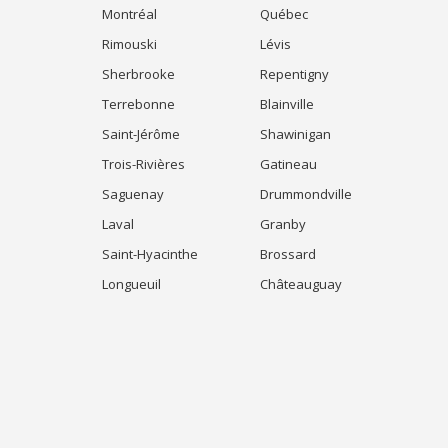
Montréal
Québec
Rimouski
Lévis
Sherbrooke
Repentigny
Terrebonne
Blainville
Saint-Jérôme
Shawinigan
Trois-Rivières
Gatineau
Saguenay
Drummondville
Laval
Granby
Saint-Hyacinthe
Brossard
Longueuil
Châteauguay