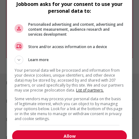
Désolé, cette recherche n'a produit aucun
Jobboom asks for your consent to use your
résultat.
personal data to:
Veuillez faire une nouvelle recherche.
Vous pouvez en tout temps utiliser nos
Personalised advertising and content, advertising and
outils pour raffiner votre recherche, ou
content measurement, audience research and
chercher un poste selon votre profil
services development
d'intérêt en emploi en vous
inscrivant
comme membre Jobboom.
Store and/or access information on a device
Learn more
Your personal data will be processed and information from
your device (cookies, unique identifiers, and other device
data) may be stored by, accessed by and shared with 207
Emplois par ville
partners, or used specifically by this site. We and our partners
may use precise geolocation data.
List of partners.
Some vendors may process your personal data on the basis
Emplois par secteur
of legitimate interest, which you can object to by managing
your options below. Look for a link at the bottom of this page
or in the site menu to manage or withdraw consent in privacy
and cookie settings.
Emplois par statut
Allow
Emplois par type