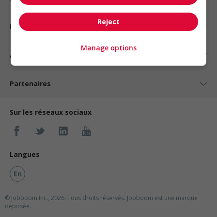
Reject
Nos suggestions
Manage options
À propos
Partenaires
Sur les réseaux sociaux
Langues
En
© Jobboom Inc., 2026. Tous droits réservés.
Jobboom est une marque
déposée.