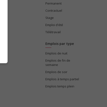
Permanent
ices
Contractuel
Stage
Emploi d'été
Télétravail
Emplois par type
Emplois de nuit
e
Emplois de fin de
semaine
Emplois de soir
Emplois à temps partiel
Emplois temps plein