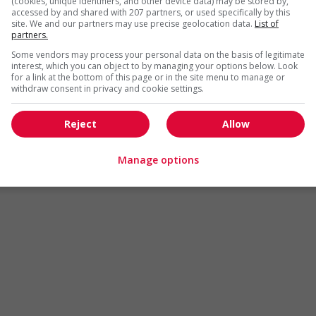
(cookies, unique identifiers, and other device data) may be stored by,
Arts et métiers de la mode
Automobile et transport
accessed by and shared with 207 partners, or used specifically by this
site. We and our partners may use precise geolocation data.
List of
Commerce / Offres de serv
partners.
Cadres supérieurs
diverses
Some vendors may process your personal data on the basis of legitimate
Comptabilité / Assurance
Construction / Manutention
interest, which you can object to by managing your options below. Look
for a link at the bottom of this page or in the site menu to manage or
Droit
Ingénierie / Sciences
withdraw consent in privacy and cookie settings.
Marketing / Communication
Ressources humaines
Reject
Allow
Tourisme / Hôtellerie
Santé
Services sociaux
Soutien administratif
Manage options
Technologies / médias numériques
Vente / Service à la clientèl