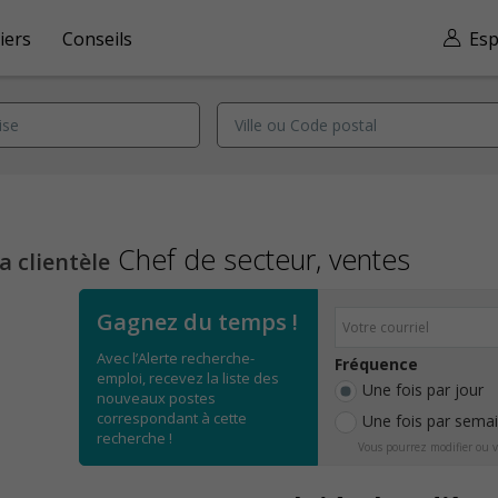
iers
Conseils
Esp
Chef de secteur, ventes
a clientèle
Gagnez du temps !
Avec l’Alerte recherche-
Fréquence
emploi, recevez la liste des
Une fois par jour
nouveaux postes
correspondant à cette
Une fois par sema
recherche !
Vous pourrez modifier ou v