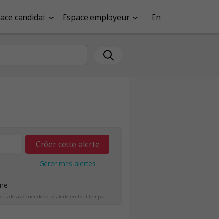
ace candidat
Espace employeur
En
Créer cette alerte
Gérer mes alertes
ine
ous désabonner de cette alerte en tout temps.