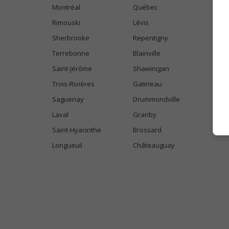
Montréal
Québec
Rimouski
Lévis
Sherbrooke
Repentigny
Terrebonne
Blainville
Saint-Jérôme
Shawinigan
Trois-Rivières
Gatineau
Saguenay
Drummondville
Laval
Granby
Saint-Hyacinthe
Brossard
Longueuil
Châteauguay