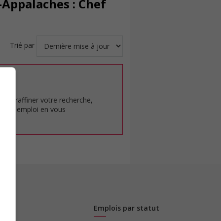
-Appalaches : Chef
Trié par
at.
pour raffiner votre recherche,
rêt en emploi en vous
Emplois par statut