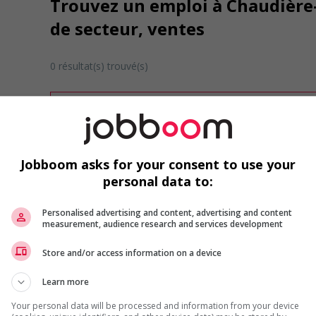
Trouvez un emploi à Chaudière
de secteur, ventes
0 résultat(s) trouvé(s)
Désolé, cette recherche n'a produit aucun résult
Veuillez faire une nouvelle recherche.
Vous pouvez en tout temps utiliser nos outils 
ou chercher un poste selon votre profil d'inté
Jobboom asks for your consent to use your
inscrivant
comme membre Jobboom.
personal data to:
Personalised advertising and content, advertising and content
measurement, audience research and services development
Store and/or access information on a device
Learn more
Emplois par secteur
Your personal data will be processed and information from your device