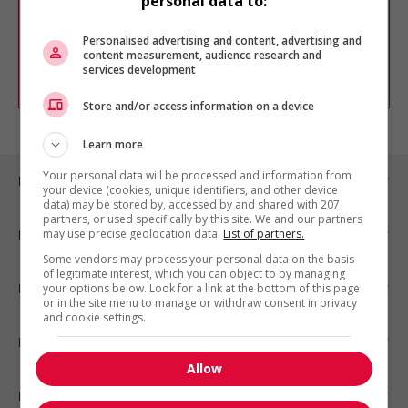
personal data to:
Vous pouvez en tout temps utiliser nos
outils pour raffiner votre recherche, ou
chercher un poste selon votre profil
Personalised advertising and content, advertising and
d'intérêt en emploi en vous
inscrivant
content measurement, audience research and
services development
comme membre Jobboom.
Store and/or access information on a device
Learn more
Your personal data will be processed and information from
Emplois par ville
your device (cookies, unique identifiers, and other device
data) may be stored by, accessed by and shared with 207
partners, or used specifically by this site. We and our partners
may use precise geolocation data.
List of partners.
Emplois par secteur
Some vendors may process your personal data on the basis
of legitimate interest, which you can object to by managing
Emplois par statut
your options below. Look for a link at the bottom of this page
or in the site menu to manage or withdraw consent in privacy
and cookie settings.
Emplois par type
Allow
Nos suggestions