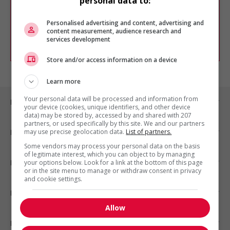
personal data to:
Vous pouvez en tout temps utiliser nos
outils pour raffiner votre recherche, ou
chercher un poste selon votre profil
Personalised advertising and content, advertising and
d'intérêt en emploi en vous
inscrivant
content measurement, audience research and
services development
comme membre Jobboom.
Store and/or access information on a device
Learn more
Your personal data will be processed and information from
Emplois par ville
your device (cookies, unique identifiers, and other device
data) may be stored by, accessed by and shared with 207
partners, or used specifically by this site. We and our partners
may use precise geolocation data.
List of partners.
Emplois par secteur
Some vendors may process your personal data on the basis
of legitimate interest, which you can object to by managing
Emplois par statut
your options below. Look for a link at the bottom of this page
or in the site menu to manage or withdraw consent in privacy
and cookie settings.
Emplois par type
Allow
Nos suggestions