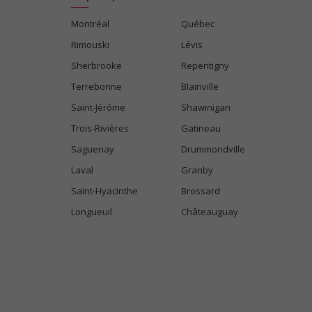
Montréal
Québec
Rimouski
Lévis
Sherbrooke
Repentigny
Terrebonne
Blainville
Saint-Jérôme
Shawinigan
Trois-Rivières
Gatineau
Saguenay
Drummondville
Laval
Granby
Saint-Hyacinthe
Brossard
Longueuil
Châteauguay