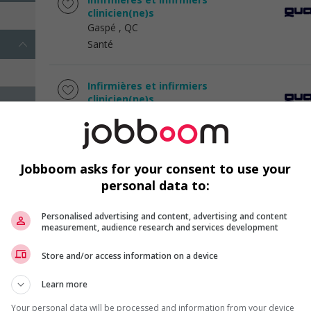
clinicien(ne)s
Gaspé
, QC
Santé
Infirmières et infirmiers
clinicien(ne)s
Gaspé
, QC
Santé
Jobboom asks for your consent to use your
Infirmier.ère vaccination antigrippale
personal data to:
rimouski
Rimouski
, QC
Santé
Personalised advertising and content, advertising and content
measurement, audience research and services development
Store and/or access information on a device
Dépistage biométrique en entreprise
Rimouski
, QC
Learn more
Santé
Your personal data will be processed and information from your device