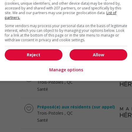
(cookies, unique identifiers, and other device data) may be stored by,
accessed by and shared with 207 partners, or used specifically by this
Infirmier(ère) en région isolée –
site. We and our partners may use precise geolocation data.
List of
camp esker (nunavik)
partners.
Sept-Îles
, QC
Some vendors may process your personal data on the basis of legitimate
Santé
interest, which you can object to by managing your options below. Look
for a link at the bottom of this page or in the site menu to manage or
withdraw consent in privacy and cookie settings.
Infirmier.ière en entreprise, sept-îles
Sept-Îles
, QC
Reject
Allow
Santé
Manage options
Préposé aux résidents
Trois-Pistoles
, QC
Santé
Préposé(e) aux résidents (sur appel)
Trois-Pistoles
, QC
Santé