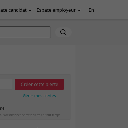
ace candidat
Espace employeur
En
Créer cette alerte
Gérer mes alertes
ine
ous désabonner de cette alerte en tout temps.