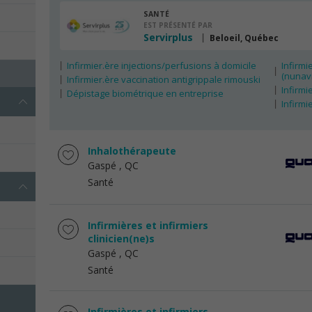
SANTÉ
EST PRÉSENTÉ PAR
Servirplus
Beloeil, Québec
Infirmier.ère injections/perfusions à domicile
Infirmi
(nunavi
Infirmier.ère vaccination antigrippale rimouski
Infirmi
Dépistage biométrique en entreprise
Infirmi
Inhalothérapeute
Gaspé
, QC
Santé
Infirmières et infirmiers
clinicien(ne)s
Gaspé
, QC
Santé
Infirmières et infirmiers