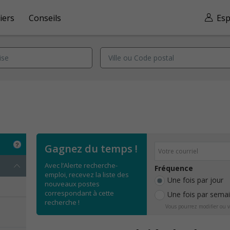
iers
Conseils
Esp
Gagnez du temps !
Avec l’Alerte recherche-
Fréquence
emploi, recevez la liste des
Une fois par jour
nouveaux postes
correspondant à cette
Une fois par sema
recherche !
Vous pourrez modifier ou v