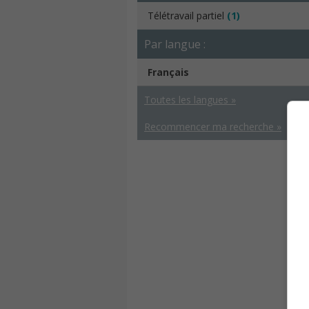
Télétravail partiel
(1)
Par langue :
Français
Toutes les langues »
Recommencer ma recherche »