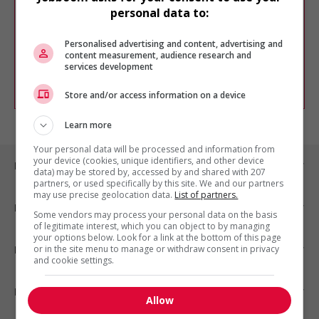
Veuillez faire une nouvelle recherche.
personal data to:
Vous pouvez en tout temps utiliser nos
outils pour raffiner votre recherche, ou
Personalised advertising and content, advertising and
chercher un poste selon votre profil
content measurement, audience research and
d'intérêt en emploi en vous
inscrivant
services development
comme membre Jobboom.
Store and/or access information on a device
Learn more
Your personal data will be processed and information from
your device (cookies, unique identifiers, and other device
Emplois par ville
data) may be stored by, accessed by and shared with 207
partners, or used specifically by this site. We and our partners
may use precise geolocation data.
List of partners.
Emplois par secteur
Some vendors may process your personal data on the basis
of legitimate interest, which you can object to by managing
your options below. Look for a link at the bottom of this page
or in the site menu to manage or withdraw consent in privacy
Emplois par statut
and cookie settings.
Emplois par type
Allow