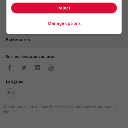
Nos suggestions
Reject
À propos
Manage options
Partenaires
Sur les réseaux sociaux
Langues
En
© Jobboom Inc., 2026. Tous droits réservés.
Jobboom est une marque
déposée.