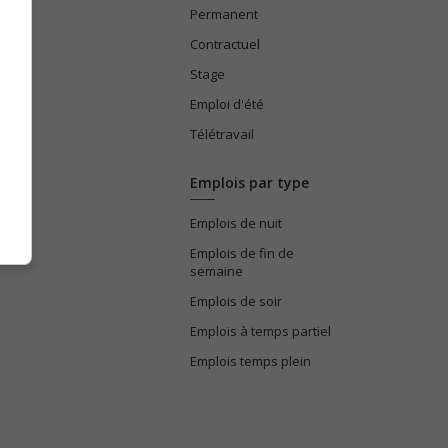
Permanent
ices
Contractuel
Stage
Emploi d'été
Télétravail
Emplois par type
Emplois de nuit
e
Emplois de fin de
semaine
Emplois de soir
Emplois à temps partiel
Emplois temps plein