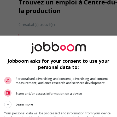
Trouvez un emploi à Centre-du-
la production
0 résultat(s) trouvé(s)
Désolé, cette recherche n'a produit aucun résult
Veuillez faire une nouvelle recherche.
Vous pouvez en tout temps utiliser nos outils 
ou chercher un poste selon votre profil d'inté
Jobboom asks for your consent to use your
inscrivant
comme membre Jobboom.
personal data to:
Personalised advertising and content, advertising and content
measurement, audience research and services development
Store and/or access information on a device
Learn more
Emplois par secteur
Your personal data will be processed and information from your device