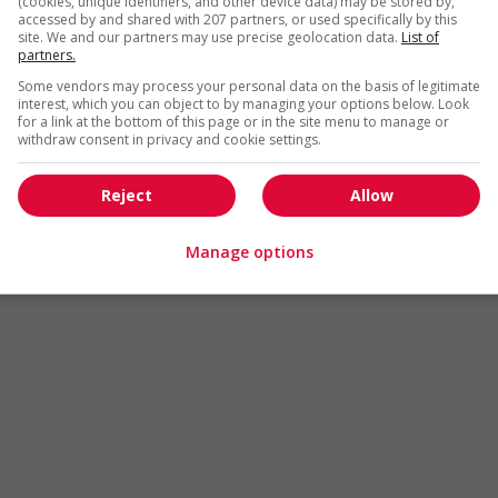
(cookies, unique identifiers, and other device data) may be stored by,
Arts et métiers de la mode
Automobile et transport
accessed by and shared with 207 partners, or used specifically by this
site. We and our partners may use precise geolocation data.
List of
Commerce / Offres de serv
partners.
Cadres supérieurs
diverses
Some vendors may process your personal data on the basis of legitimate
Comptabilité / Assurance
Construction / Manutention
interest, which you can object to by managing your options below. Look
for a link at the bottom of this page or in the site menu to manage or
Droit
Ingénierie / Sciences
withdraw consent in privacy and cookie settings.
Marketing / Communication
Ressources humaines
Reject
Allow
Tourisme / Hôtellerie
Santé
Services sociaux
Soutien administratif
Manage options
Technologies / médias numériques
Vente / Service à la clientèl