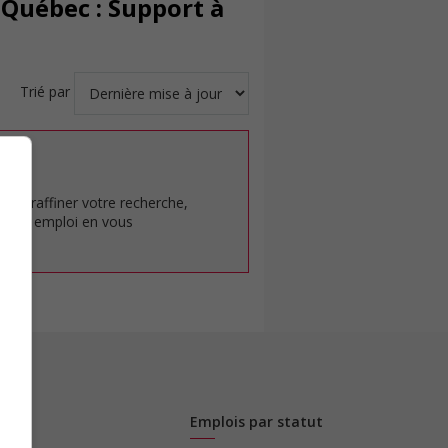
Québec : Support à
Trié par
at.
pour raffiner votre recherche,
rêt en emploi en vous
Emplois par statut