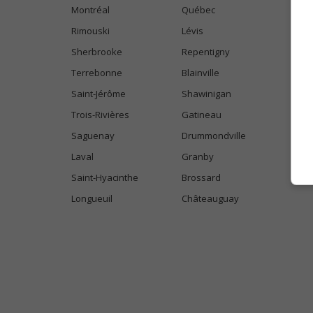
Montréal
Québec
Rimouski
Lévis
Sherbrooke
Repentigny
Terrebonne
Blainville
Saint-Jérôme
Shawinigan
Trois-Rivières
Gatineau
Saguenay
Drummondville
Laval
Granby
Saint-Hyacinthe
Brossard
Longueuil
Châteauguay