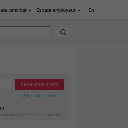
ace candidat
Espace employeur
En
Créer cette alerte
Gérer mes alertes
ine
ous désabonner de cette alerte en tout temps.