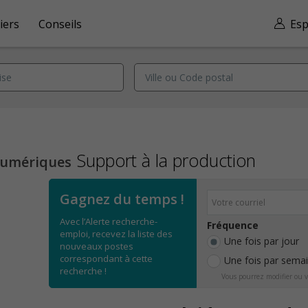
iers
Conseils
Esp
Support à la production
numériques
Gagnez du temps !
Avec l’Alerte recherche-
Fréquence
emploi, recevez la liste des
Une fois par jour
nouveaux postes
correspondant à cette
Une fois par sema
recherche !
Vous pourrez modifier ou v