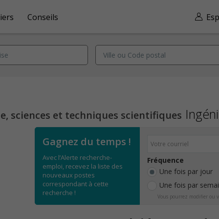
iers
Conseils
Esp
Ingéni
, sciences et techniques scientifiques
Gagnez du temps !
Avec l’Alerte recherche-
Fréquence
emploi, recevez la liste des
Une fois par jour
nouveaux postes
correspondant à cette
Une fois par sema
recherche !
Vous pourrez modifier ou v