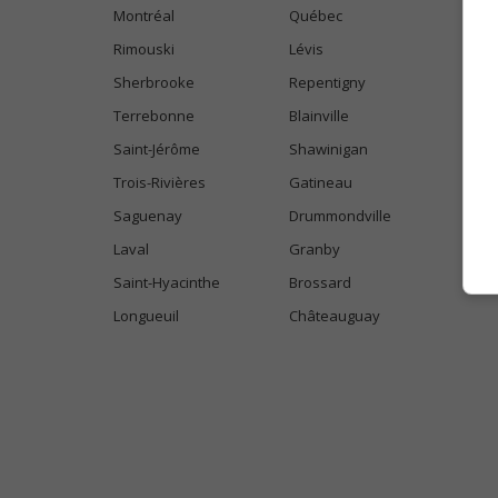
Montréal
Québec
Rimouski
Lévis
Sherbrooke
Repentigny
Terrebonne
Blainville
Saint-Jérôme
Shawinigan
Trois-Rivières
Gatineau
Saguenay
Drummondville
Laval
Granby
Saint-Hyacinthe
Brossard
Longueuil
Châteauguay