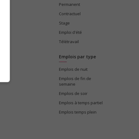
Permanent
ices
Contractuel
Stage
Emploi d'été
Télétravail
Emplois par type
Emplois de nuit
e
Emplois de fin de
semaine
Emplois de soir
Emplois à temps partiel
Emplois temps plein