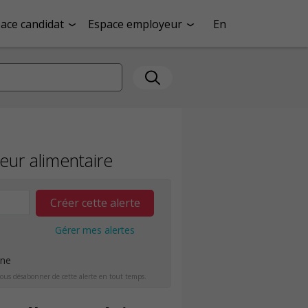
ace candidat
Espace employeur
En
eur alimentaire
Créer cette alerte
Gérer mes alertes
ine
ous désabonner de cette alerte en tout temps.