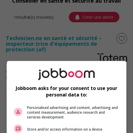
Conseiller en santé et sécurité au travail
1résultat(s) trouvé(s)
Créer une alerte
Technicien.ne en santé et sécurité –
inspecteur.trice d'équipements de
protection (af)
Victoriaville
, QC
Génie, biopharmaceutique, sciences
et techniques scientifiques
Jobboom asks for your consent to use your
personal data to:
Personalised advertising and content, advertising and
content measurement, audience research and
services development
GÉNIE, BIOPHARMACEUTIQUE, SCIENCES ET TECHNIQUES
SCIENTIFIQUES
EST PRÉSENTÉ PAR
Store and/or access information on a device