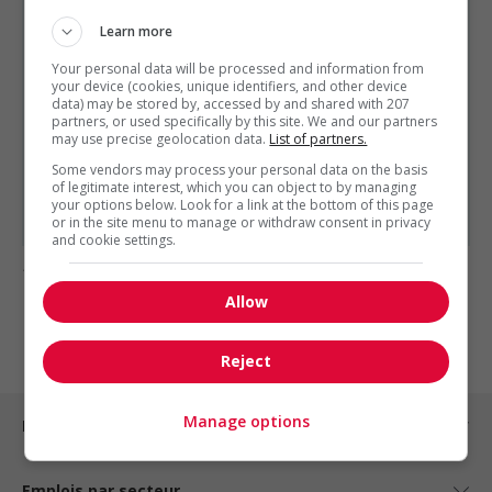
Fed Finance Canada
Montréal, Québec
Learn more
Autres offres de l'entreprise
Your personal data will be processed and information from
Technicien contrôle qualité
your device (cookies, unique identifiers, and other device
data) may be stored by, accessed by and shared with 207
Spécialiste en automatisation
partners, or used specifically by this site. We and our partners
Électrotechnicien - licence c | montréal-est
may use precise geolocation data.
List of partners.
Ingénieur mécanique
Some vendors may process your personal data on the basis
Ingénieur mécanique
of legitimate interest, which you can object to by managing
Architecte produit – électronique de puissance
your options below. Look for a link at the bottom of this page
or in the site menu to manage or withdraw consent in privacy
and cookie settings.
1 - 1 de 1 résultats
Allow
1
Reject
Manage options
Emplois par ville
Emplois par secteur