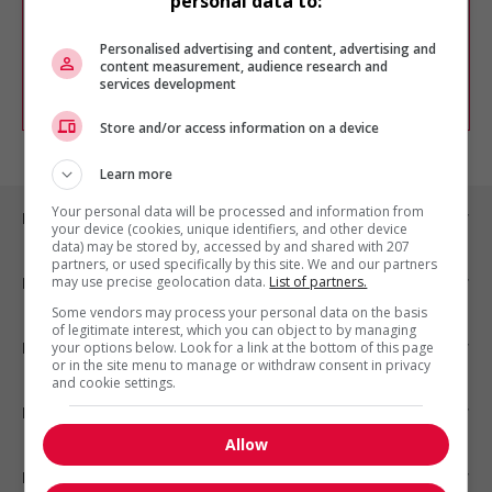
personal data to:
Vous pouvez en tout temps utiliser nos
outils pour raffiner votre recherche, ou
chercher un poste selon votre profil
Personalised advertising and content, advertising and
d'intérêt en emploi en vous
inscrivant
content measurement, audience research and
services development
comme membre Jobboom.
Store and/or access information on a device
Learn more
Your personal data will be processed and information from
Emplois par ville
your device (cookies, unique identifiers, and other device
data) may be stored by, accessed by and shared with 207
partners, or used specifically by this site. We and our partners
may use precise geolocation data.
List of partners.
Emplois par secteur
Some vendors may process your personal data on the basis
of legitimate interest, which you can object to by managing
Emplois par statut
your options below. Look for a link at the bottom of this page
or in the site menu to manage or withdraw consent in privacy
and cookie settings.
Emplois par type
Allow
Nos suggestions