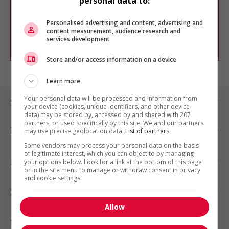
personal data to:
Vous pouvez en tout temps utiliser nos
outils pour raffiner votre recherche, ou
chercher un poste selon votre profil
Personalised advertising and content, advertising and
d'intérêt en emploi en vous
inscrivant
content measurement, audience research and
services development
comme membre Jobboom.
Store and/or access information on a device
Learn more
Your personal data will be processed and information from
Emplois par ville
your device (cookies, unique identifiers, and other device
data) may be stored by, accessed by and shared with 207
partners, or used specifically by this site. We and our partners
may use precise geolocation data.
List of partners.
Emplois par secteur
Some vendors may process your personal data on the basis
of legitimate interest, which you can object to by managing
Emplois par statut
your options below. Look for a link at the bottom of this page
or in the site menu to manage or withdraw consent in privacy
and cookie settings.
Emplois par type
Allow
Nos suggestions