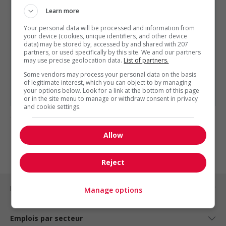
Learn more
Autres offres de l'entreprise
Your personal data will be processed and information from
Technicien contrôle qualité
your device (cookies, unique identifiers, and other device
Spécialiste en automatisation
data) may be stored by, accessed by and shared with 207
Électrotechnicien - licence c | montréal-est
partners, or used specifically by this site. We and our partners
may use precise geolocation data.
List of partners.
Ingénieur mécanique
Some vendors may process your personal data on the basis
Ingénieur mécanique
of legitimate interest, which you can object to by managing
Architecte produit – électronique de puissance
your options below. Look for a link at the bottom of this page
or in the site menu to manage or withdraw consent in privacy
and cookie settings.
1 - 1 de 1 résultats
Allow
1
Reject
Emplois par ville
Manage options
Emplois par secteur