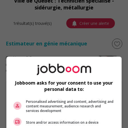
Ville de Québec : Technicien spécialisé -
sidérurgie, métallurgie
1résultat(s) trouvé(s)
Créer une alerte
Estimateur en génie mécanique
Québec
, QC
Génie, biopharmaceutique, sciences
et techniques scientifiques
Jobboom asks for your consent to use your
personal data to:
Personalised advertising and content, advertising and
content measurement, audience research and
GÉNIE, BIOPHARMACEUTIQUE, SCIENCES ET TECHNIQUES
services development
SCIENTIFIQUES
EST PRÉSENTÉ PAR
Store and/or access information on a device
Fed Finance Canada
Montréal, Québec