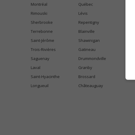
Montréal
Québec
Rimouski
Lévis
Sherbrooke
Repentigny
Terrebonne
Blainville
Saint-Jérôme
Shawinigan
Trois-Rivières
Gatineau
Saguenay
Drummondville
Laval
Granby
Saint-Hyacinthe
Brossard
Longueuil
Châteauguay