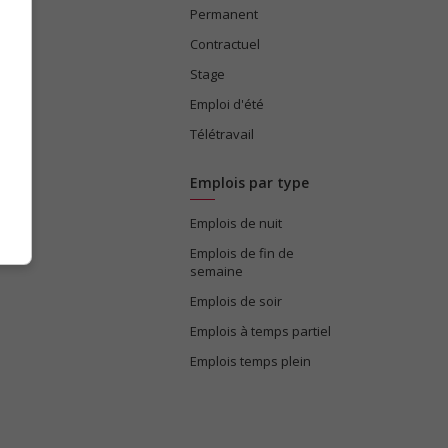
Permanent
ices
Contractuel
Stage
Emploi d'été
Télétravail
Emplois par type
Emplois de nuit
e
Emplois de fin de
semaine
Emplois de soir
Emplois à temps partiel
Emplois temps plein