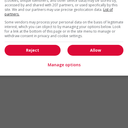
(cookies, unique identifiers, and other device data) may be stored by,
Arts et métiers de la mode
Automobile et transport
accessed by and shared with 207 partners, or used specifically by this
site. We and our partners may use precise geolocation data.
List of
Commerce / Offres de serv
partners.
Cadres supérieurs
diverses
Some vendors may process your personal data on the basis of legitimate
Comptabilité / Assurance
Construction / Manutention
interest, which you can object to by managing your options below. Look
for a link at the bottom of this page or in the site menu to manage or
Droit
Ingénierie / Sciences
withdraw consent in privacy and cookie settings.
Marketing / Communication
Ressources humaines
Reject
Allow
Tourisme / Hôtellerie
Santé
Services sociaux
Soutien administratif
Manage options
Technologies / médias numériques
Vente / Service à la clientèl