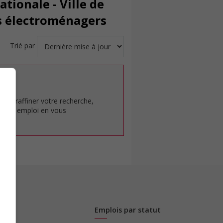
tionale - Ville de
ls électroménagers
Trié par
at.
pour raffiner votre recherche,
rêt en emploi en vous
Emplois par statut