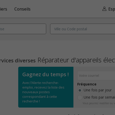
iers
Conseils
Esp
Réparateur d'appareils él
vices diverses
Gagnez du temps !
Avec l’Alerte recherche-
Fréquence
emploi, recevez la liste des
Une fois par jour
nouveaux postes
correspondant à cette
Une fois par sema
recherche !
Vous pourrez modifier ou v