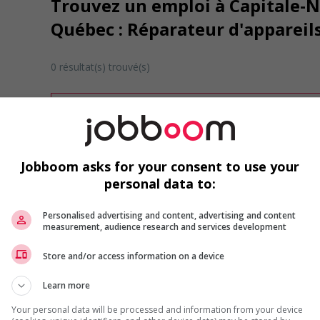
Trouvez un emploi à Capitale-Na
Québec : Réparateur d'apparei
0 résultat(s) trouvé(s)
Désolé, cette recherche n'a produit aucun résult
Veuillez faire une nouvelle recherche.
Vous pouvez en tout temps utiliser nos outils 
ou chercher un poste selon votre profil d'inté
Jobboom asks for your consent to use your
inscrivant
comme membre Jobboom.
personal data to:
Personalised advertising and content, advertising and content
measurement, audience research and services development
Store and/or access information on a device
Learn more
Emplois par secteur
Your personal data will be processed and information from your device