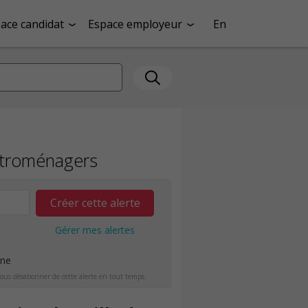
ace candidat
Espace employeur
En
ectroménagers
Créer cette alerte
Gérer mes alertes
ine
ous désabonner de cette alerte en tout temps.