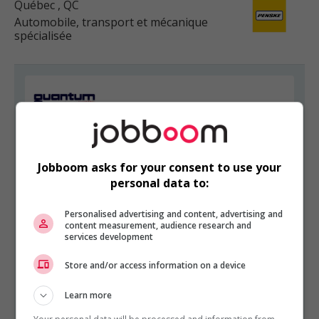
Québec
, QC
Automobile, transport et mécanique
spécialisée
AUTOMOBILE, TRANSPORT ET MÉCANIQUE SPÉCIALISÉE
EST PRÉSENTÉ PAR
Services de Gestion Quantum Ltée
Montréal,
Jobboom asks for your consent to use your
Québec
personal data to:
Autres offres de l'entreprise
Personalised advertising and content, advertising and
Planificateur(trice) de production senior
content measurement, audience research and
services development
Coordonnateur administratif en aviation –...
Répartiteur / dispatcher
Store and/or access information on a device
Mécanicien de véhicules lourds et remorques -...
Chauffeur(euse) camion-grue – classe 3 ou 1
Learn more
Commis aux pièces (poste permanent de jour)