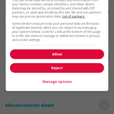
Your personal data will be processed and information from
your device (cookies, unique identifiers, and other device
data) may be stored by, accessed by and shared with 207
Aide mécanicien de véhicules lourds
partners, or used specifically by this site. We and our partners
may use precise geolocation data.
List of partners.
Some vendors may process your personal data on the basis
Québec
, QC
of legitimate interest, which you can object to by managing
Automobile, transport et mécanique
your options below. Look for a link at the bottom of this page
or in the site menu to manage or withdraw consent in privacy
spécialisée
and cookie settings.
Allow
Technicien(ne) de service sur la route –
québec et ontario
Reject
Québec
, QC
Automobile, transport et mécanique
Manage options
spécialisée
Mécanicien(ne) diesel