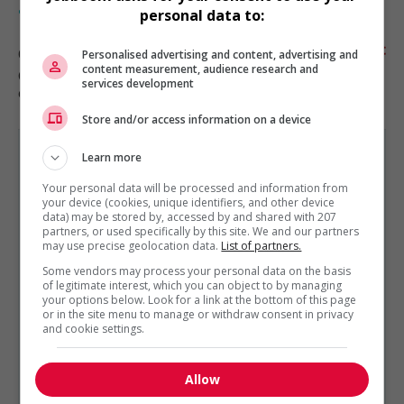
applications d’affaires
personal data to:
Québec
, QC
Personalised advertising and content, advertising and
content measurement, audience research and
Génie, biopharmaceutique, sciences
services development
et techniques scientifiques
Store and/or access information on a device
Learn more
Your personal data will be processed and information from
your device (cookies, unique identifiers, and other device
data) may be stored by, accessed by and shared with 207
GÉNIE, BIOPHARMACEUTIQUE, SCIENCES ET TECHNIQUES
partners, or used specifically by this site. We and our partners
SCIENTIFIQUES
may use precise geolocation data.
List of partners.
EST PRÉSENTÉ PAR
TEHORA
Québec, Québec
Some vendors may process your personal data on the basis
of legitimate interest, which you can object to by managing
Autres offres de l'entreprise
your options below. Look for a link at the bottom of this page
or in the site menu to manage or withdraw consent in privacy
and cookie settings.
Ingénieur - génie civil (conception)
Ingénieur chargé de projets - génie civil
Ingénieur - génie civil (conception)
Allow
Ingénieur chargé de projets génie civil