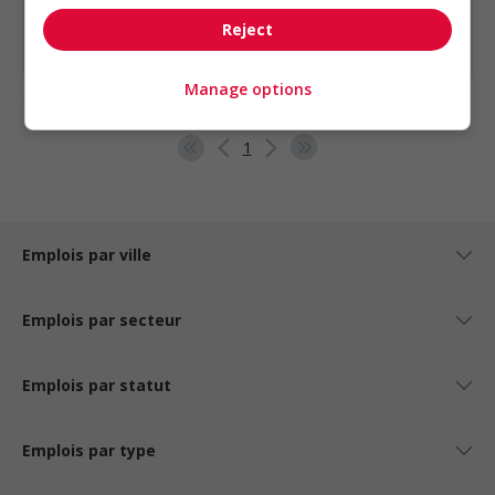
Ingénieur chargé de projets - génie civil
Reject
Ingénieur chargé de projets-surveillant de...
Manage options
1 - 3 de 3 résultats
1
Emplois par ville
Emplois par secteur
Emplois par statut
Emplois par type