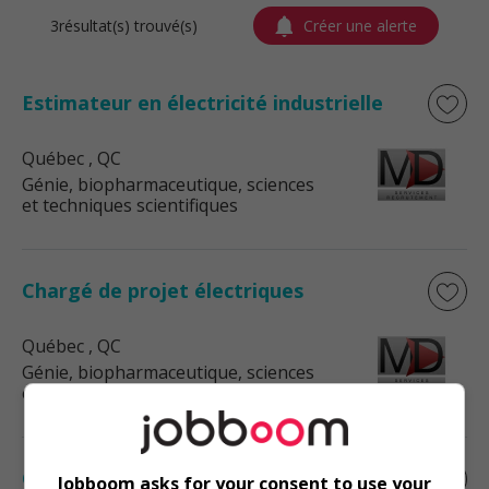
3résultat(s) trouvé(s)
Créer une alerte
Estimateur en électricité industrielle
Québec
, QC
Génie, biopharmaceutique, sciences
et techniques scientifiques
Chargé de projet électriques
Québec
, QC
Génie, biopharmaceutique, sciences
et techniques scientifiques
Coordonnateur, solutions numériques et
Jobboom asks for your consent to use your