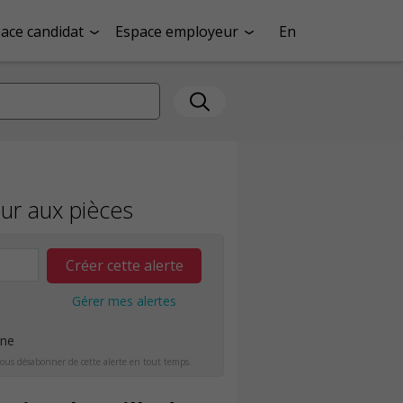
ace candidat
Espace employeur
En
ur aux pièces
Créer cette alerte
Gérer mes alertes
ine
ous désabonner de cette alerte en tout temps.