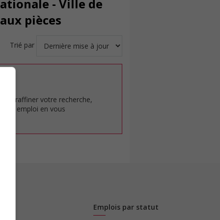
tionale - Ville de
 aux pièces
Trié par
at.
pour raffiner votre recherche,
rêt en emploi en vous
Emplois par statut