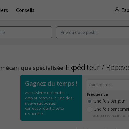
iers
Conseils
Esp
Expéditeur / Receve
 mécanique spécialisée
Gagnez du temps !
Avec l’Alerte recherche-
Fréquence
emploi, recevez la liste des
Une fois par jour
nouveaux postes
correspondant à cette
Une fois par sema
recherche !
Vous pourrez modifier ou v