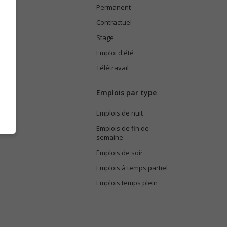
Permanent
ices
Contractuel
Stage
Emploi d'été
Télétravail
Emplois par type
Emplois de nuit
e
Emplois de fin de
semaine
Emplois de soir
Emplois à temps partiel
Emplois temps plein