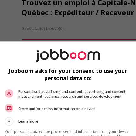
Trouvez un emploi à Capitale-Na
Québec : Expéditeur / Receveur
0 résultat(s) trouvé(s)
Désolé, cette recherche n'a produit aucun résult
Veuillez faire une nouvelle recherche.
Vous pouvez en tout temps utiliser nos outils 
ou chercher un poste selon votre profil d'inté
Jobboom asks for your consent to use your
inscrivant
comme membre Jobboom.
personal data to:
Personalised advertising and content, advertising and content
measurement, audience research and services development
Store and/or access information on a device
Learn more
Emplois par secteur
Your personal data will be processed and information from your device