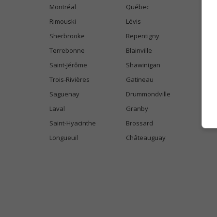
Montréal
Québec
Rimouski
Lévis
Sherbrooke
Repentigny
Terrebonne
Blainville
Saint-Jérôme
Shawinigan
Trois-Rivières
Gatineau
Saguenay
Drummondville
Laval
Granby
Saint-Hyacinthe
Brossard
Longueuil
Châteauguay