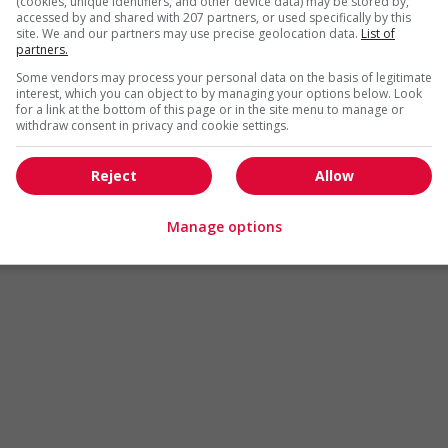
(cookies, unique identifiers, and other device data) may be stored by,
Arts et métiers de la mode
Automobile et transport
accessed by and shared with 207 partners, or used specifically by this
site. We and our partners may use precise geolocation data.
List of
Commerce / Offres de serv
partners.
Cadres supérieurs
diverses
Some vendors may process your personal data on the basis of legitimate
Comptabilité / Assurance
Construction / Manutention
interest, which you can object to by managing your options below. Look
for a link at the bottom of this page or in the site menu to manage or
Droit
Ingénierie / Sciences
withdraw consent in privacy and cookie settings.
Marketing / Communication
Ressources humaines
Reject
Allow
Tourisme / Hôtellerie
Santé
Services sociaux
Soutien administratif
Manage options
Technologies / médias numériques
Vente / Service à la clientèl