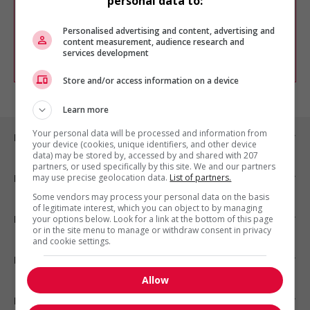
personal data to:
Vous pouvez en tout temps utiliser nos
outils pour raffiner votre recherche, ou
chercher un poste selon votre profil
Personalised advertising and content, advertising and
d'intérêt en emploi en vous
inscrivant
content measurement, audience research and
services development
comme membre Jobboom.
Store and/or access information on a device
Learn more
Your personal data will be processed and information from
Emplois par ville
your device (cookies, unique identifiers, and other device
data) may be stored by, accessed by and shared with 207
partners, or used specifically by this site. We and our partners
may use precise geolocation data.
List of partners.
Emplois par secteur
Some vendors may process your personal data on the basis
of legitimate interest, which you can object to by managing
Emplois par statut
your options below. Look for a link at the bottom of this page
or in the site menu to manage or withdraw consent in privacy
and cookie settings.
Emplois par type
Allow
Nos suggestions