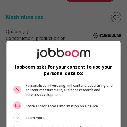
Machiniste cnc
Québec
, QC
Construction, production et
manutention
Jobboom asks for your consent to use your
personal data to:
CONSTRUCTION, PRODUCTION ET MANUTENTION
Personalised advertising and content, advertising and
EST PRÉSENTÉ PAR
content measurement, audience research and
Nortera
Brossard, Québec
services development
Autres offres de l'entreprise
Store and/or access information on a device
Cariste production, de soir
Learn more
Mécanicien industriel de fin de semaine de nuit
Cariste frigorifique de nuit