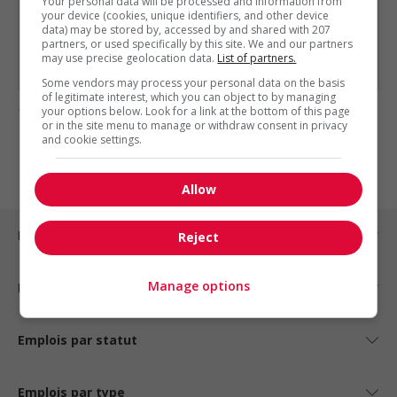
Your personal data will be processed and information from
your device (cookies, unique identifiers, and other device
Opérateur-cariste à la production (quart de nuit)
data) may be stored by, accessed by and shared with 207
Superviseur à l'emballage de soir
partners, or used specifically by this site. We and our partners
Journalier de production temporaire
may use precise geolocation data.
List of partners.
Some vendors may process your personal data on the basis
of legitimate interest, which you can object to by managing
1 - 1 de 1 résultats
your options below. Look for a link at the bottom of this page
or in the site menu to manage or withdraw consent in privacy
and cookie settings.
1
Allow
Emplois par ville
Reject
Manage options
Emplois par secteur
Emplois par statut
Emplois par type