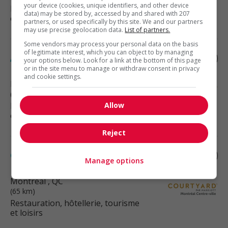
your device (cookies, unique identifiers, and other device
Restauration, hôtellerie, tourisme
data) may be stored by, accessed by and shared with 207
et loisirs
partners, or used specifically by this site. We and our partners
may use precise geolocation data.
List of partners.
Some vendors may process your personal data on the basis
of legitimate interest, which you can object to by managing
Auditeur de nuit 24.37$ / h 2 nuits, 3 jours
your options below. Look for a link at the bottom of this page
or in the site menu to manage or withdraw consent in privacy
and cookie settings.
Montréal
, QC
(65 km)
Restauration, hôtellerie, tourisme
Allow
et loisirs
Reject
Cuisinier 28.56$/h 20h à 32 h semaine
Manage options
Montréal
, QC
(65 km)
Restauration, hôtellerie, tourisme
et loisirs