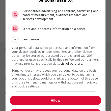
personal data to:
Vous pouvez en tout temps utiliser nos
outils pour raffiner votre recherche, ou
chercher un poste selon votre profil
Personalised advertising and content, advertising and
d'intérêt en emploi en vous
inscrivant
content measurement, audience research and
services development
comme membre Jobboom.
Store and/or access information on a device
Learn more
Your personal data will be processed and information from
Emplois par ville
your device (cookies, unique identifiers, and other device
data) may be stored by, accessed by and shared with 207
partners, or used specifically by this site. We and our partners
may use precise geolocation data.
List of partners.
Emplois par secteur
Some vendors may process your personal data on the basis
of legitimate interest, which you can object to by managing
Emplois par statut
your options below. Look for a link at the bottom of this page
or in the site menu to manage or withdraw consent in privacy
and cookie settings.
Emplois par type
Allow
Nos suggestions