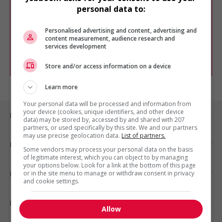
Veuillez faire une nouvelle recherche.
personal data to:
Vous pouvez en tout temps utiliser nos
outils pour raffiner votre recherche, ou
Personalised advertising and content, advertising and
chercher un poste selon votre profil
content measurement, audience research and
d'intérêt en emploi en vous
inscrivant
services development
comme membre Jobboom.
Store and/or access information on a device
Learn more
Your personal data will be processed and information from
your device (cookies, unique identifiers, and other device
Emplois par ville
data) may be stored by, accessed by and shared with 207
partners, or used specifically by this site. We and our partners
may use precise geolocation data.
List of partners.
Emplois par secteur
Some vendors may process your personal data on the basis
of legitimate interest, which you can object to by managing
your options below. Look for a link at the bottom of this page
or in the site menu to manage or withdraw consent in privacy
Emplois par statut
and cookie settings.
Emplois par type
Allow