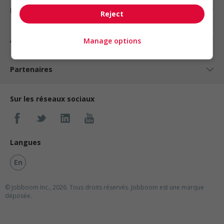
Nos suggestions
Reject
À propos
Manage options
Partenaires
Sur les réseaux sociaux
Langues
En
© Jobboom Inc., 2026. Tous droits réservés.
Jobboom est une marque
déposée.