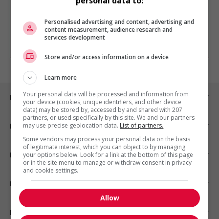
personal data to:
Vous pouvez en tout temps utiliser nos
outils pour raffiner votre recherche, ou
chercher un poste selon votre profil
Personalised advertising and content, advertising and
d'intérêt en emploi en vous
inscrivant
content measurement, audience research and
services development
comme membre Jobboom.
Store and/or access information on a device
Learn more
Your personal data will be processed and information from
Emplois par ville
your device (cookies, unique identifiers, and other device
data) may be stored by, accessed by and shared with 207
partners, or used specifically by this site. We and our partners
may use precise geolocation data.
List of partners.
Emplois par secteur
Some vendors may process your personal data on the basis
of legitimate interest, which you can object to by managing
Emplois par statut
your options below. Look for a link at the bottom of this page
or in the site menu to manage or withdraw consent in privacy
and cookie settings.
Emplois par type
Allow
Nos suggestions