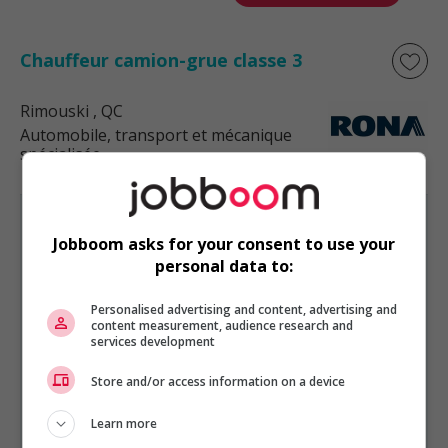
Chauffeur camion-grue classe 3
Rimouski
, QC
Automobile, transport et mécanique
spécialisée
Jobboom asks for your consent to use your
personal data to:
AUTOMOBILE, TRANSPORT ET MÉCANIQUE SPÉCIALISÉE
Personalised advertising and content, advertising and
EST PRÉSENTÉ PAR
content measurement, audience research and
Services de Gestion Quantum Ltée
Montréal,
services development
Québec
Autres offres de l'entreprise
Store and/or access information on a device
Planificateur(trice) de production senior
Learn more
Gestionnaire, transport et douanes / customs...