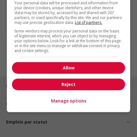
Coordonnateur(trice) de la gestion des biens...
Your personal data will be processed and information from
your device (cookies, unique identifiers, and other device
Répartiteur / dispatcher
data) may be stored by, accessed by and shared with 207
partners, or used specifically by this site. We and our partners
Mécanicien de véhicules lourds et remorques -...
may use precise geolocation data.
List of partners.
Chauffeur(euse) camion-grue – classe 3 ou 1
Some vendors may process your personal data on the basis
of legitimate interest, which you can object to by managing
your options below. Look for a link at the bottom of this page
1 - 1 de 1 résultats
or in the site menu to manage or withdraw consent in privacy
and cookie settings.
1
Allow
Reject
Emplois par ville
Manage options
Emplois par secteur
Emplois par statut