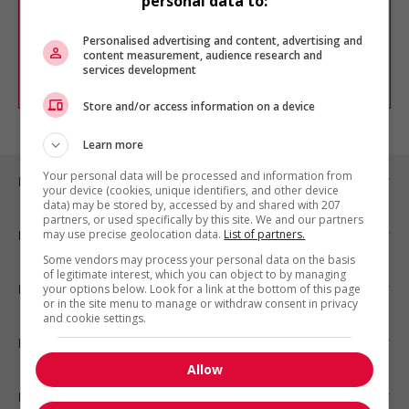
personal data to:
Vous pouvez en tout temps utiliser nos
outils pour raffiner votre recherche, ou
chercher un poste selon votre profil
Personalised advertising and content, advertising and
d'intérêt en emploi en vous
inscrivant
content measurement, audience research and
services development
comme membre Jobboom.
Store and/or access information on a device
Learn more
Your personal data will be processed and information from
Emplois par ville
your device (cookies, unique identifiers, and other device
data) may be stored by, accessed by and shared with 207
partners, or used specifically by this site. We and our partners
may use precise geolocation data.
List of partners.
Emplois par secteur
Some vendors may process your personal data on the basis
of legitimate interest, which you can object to by managing
Emplois par statut
your options below. Look for a link at the bottom of this page
or in the site menu to manage or withdraw consent in privacy
and cookie settings.
Emplois par type
Allow
Nos suggestions