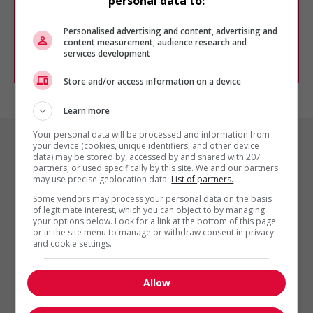
personal data to:
Vous pouvez en tout temps utiliser nos
outils pour raffiner votre recherche, ou
chercher un poste selon votre profil
Personalised advertising and content, advertising and
d'intérêt en emploi en vous
inscrivant
content measurement, audience research and
services development
comme membre Jobboom.
Store and/or access information on a device
Learn more
Your personal data will be processed and information from
Emplois par ville
your device (cookies, unique identifiers, and other device
data) may be stored by, accessed by and shared with 207
partners, or used specifically by this site. We and our partners
may use precise geolocation data.
List of partners.
Emplois par secteur
Some vendors may process your personal data on the basis
of legitimate interest, which you can object to by managing
Emplois par statut
your options below. Look for a link at the bottom of this page
or in the site menu to manage or withdraw consent in privacy
and cookie settings.
Emplois par type
Allow
Nos suggestions