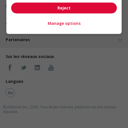
Nos suggestions
Reject
À propos
Manage options
Partenaires
Sur les réseaux sociaux
Langues
En
© Jobboom Inc., 2026. Tous droits réservés.
Jobboom est une marque
déposée.