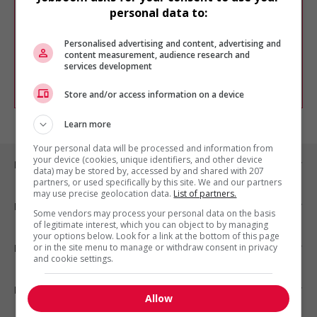
Veuillez faire une nouvelle recherche.
personal data to:
Vous pouvez en tout temps utiliser nos
outils pour raffiner votre recherche, ou
Personalised advertising and content, advertising and
chercher un poste selon votre profil
content measurement, audience research and
d'intérêt en emploi en vous
inscrivant
services development
comme membre Jobboom.
Store and/or access information on a device
Learn more
Your personal data will be processed and information from
your device (cookies, unique identifiers, and other device
Emplois par ville
data) may be stored by, accessed by and shared with 207
partners, or used specifically by this site. We and our partners
may use precise geolocation data.
List of partners.
Emplois par secteur
Some vendors may process your personal data on the basis
of legitimate interest, which you can object to by managing
your options below. Look for a link at the bottom of this page
or in the site menu to manage or withdraw consent in privacy
Emplois par statut
and cookie settings.
Emplois par type
Allow