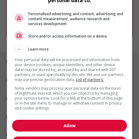
personal data to:
Vous pouvez en tout temps utiliser nos
outils pour raffiner votre recherche, ou
chercher un poste selon votre profil
Personalised advertising and content, advertising and
d'intérêt en emploi en vous
inscrivant
content measurement, audience research and
services development
comme membre Jobboom.
Store and/or access information on a device
Learn more
Your personal data will be processed and information from
Emplois par ville
your device (cookies, unique identifiers, and other device
data) may be stored by, accessed by and shared with 207
partners, or used specifically by this site. We and our partners
may use precise geolocation data.
List of partners.
Emplois par secteur
Some vendors may process your personal data on the basis
of legitimate interest, which you can object to by managing
Emplois par statut
your options below. Look for a link at the bottom of this page
or in the site menu to manage or withdraw consent in privacy
and cookie settings.
Emplois par type
Allow
Nos suggestions