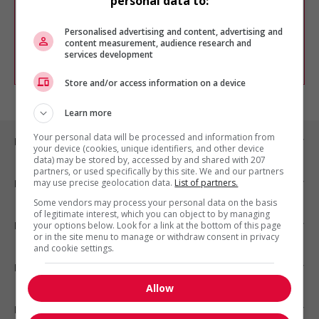
personal data to:
Vous pouvez en tout temps utiliser nos
outils pour raffiner votre recherche, ou
chercher un poste selon votre profil
Personalised advertising and content, advertising and
d'intérêt en emploi en vous
inscrivant
content measurement, audience research and
services development
comme membre Jobboom.
Store and/or access information on a device
Learn more
Your personal data will be processed and information from
Emplois par ville
your device (cookies, unique identifiers, and other device
data) may be stored by, accessed by and shared with 207
partners, or used specifically by this site. We and our partners
may use precise geolocation data.
List of partners.
Emplois par secteur
Some vendors may process your personal data on the basis
of legitimate interest, which you can object to by managing
Emplois par statut
your options below. Look for a link at the bottom of this page
or in the site menu to manage or withdraw consent in privacy
and cookie settings.
Emplois par type
Allow
Nos suggestions