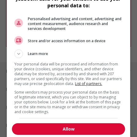
Veuillez faire une nouvelle recherche.
personal data to:
Vous pouvez en tout temps utiliser nos
outils pour raffiner votre recherche, ou
Personalised advertising and content, advertising and
chercher un poste selon votre profil
content measurement, audience research and
d'intérêt en emploi en vous
inscrivant
services development
comme membre Jobboom.
Store and/or access information on a device
Learn more
Your personal data will be processed and information from
your device (cookies, unique identifiers, and other device
Emplois par ville
data) may be stored by, accessed by and shared with 207
partners, or used specifically by this site. We and our partners
may use precise geolocation data.
List of partners.
Emplois par secteur
Some vendors may process your personal data on the basis
of legitimate interest, which you can object to by managing
your options below. Look for a link at the bottom of this page
or in the site menu to manage or withdraw consent in privacy
Emplois par statut
and cookie settings.
Emplois par type
Allow