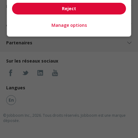
Nos suggestions
Reject
À propos
Manage options
Partenaires
Sur les réseaux sociaux
Langues
En
© Jobboom Inc., 2026. Tous droits réservés.
Jobboom est une marque
déposée.