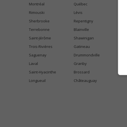
Montréal
Québec
Rimouski
Lévis
Sherbrooke
Repentigny
Terrebonne
Blainville
Saint-Jérôme
Shawinigan
Trois-Rivières
Gatineau
Saguenay
Drummondville
Laval
Granby
Saint-Hyacinthe
Brossard
Longueuil
Châteauguay