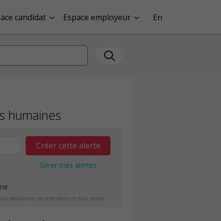
ace candidat
Espace employeur
En
es humaines
Créer cette alerte
Gérer mes alertes
ine
ous désabonner de cette alerte en tout temps.