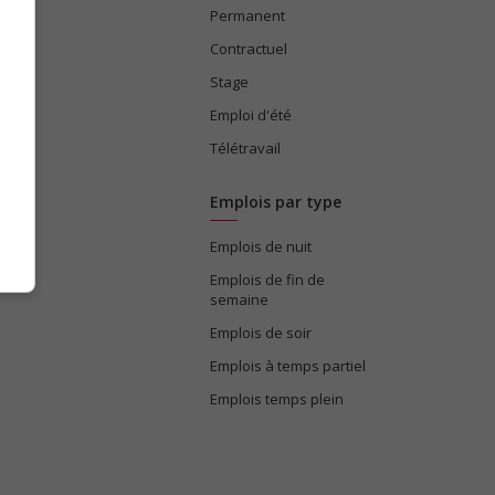
Permanent
ices
Contractuel
Stage
Emploi d'été
Télétravail
Emplois par type
Emplois de nuit
e
Emplois de fin de
semaine
Emplois de soir
Emplois à temps partiel
Emplois temps plein