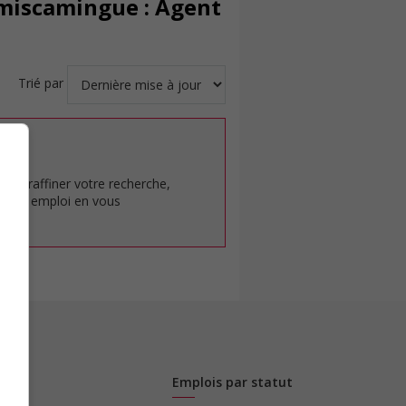
émiscamingue : Agent
Trié par
at.
pour raffiner votre recherche,
rêt en emploi en vous
Emplois par statut