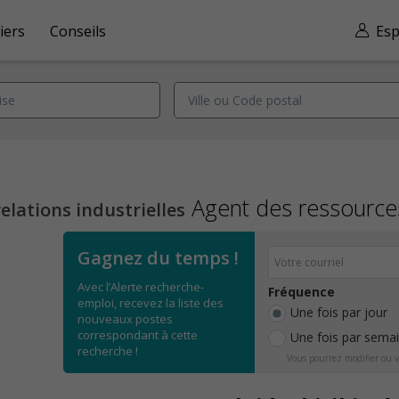
iers
Conseils
Esp
Agent des ressourc
lations industrielles
Gagnez du temps !
Avec l’Alerte recherche-
Fréquence
emploi, recevez la liste des
Une fois par jour
nouveaux postes
correspondant à cette
Une fois par sema
recherche !
Vous pourrez modifier ou v