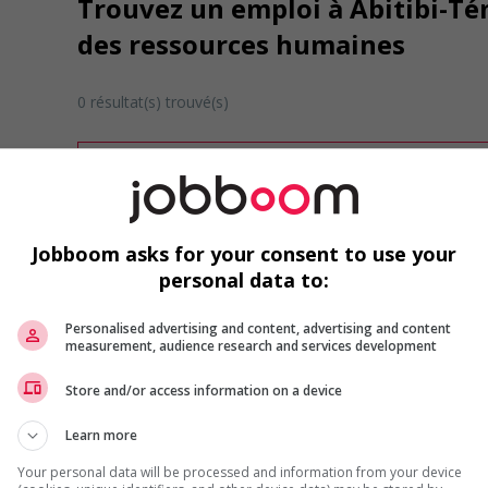
Trouvez un emploi à Abitibi-T
des ressources humaines
0 résultat(s) trouvé(s)
Désolé, cette recherche n'a produit aucun résult
Veuillez faire une nouvelle recherche.
Vous pouvez en tout temps utiliser nos outils 
ou chercher un poste selon votre profil d'inté
Jobboom asks for your consent to use your
inscrivant
comme membre Jobboom.
personal data to:
Personalised advertising and content, advertising and content
measurement, audience research and services development
Store and/or access information on a device
Learn more
Emplois par secteur
Your personal data will be processed and information from your device