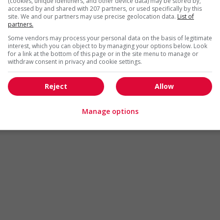
(cookies, unique identifiers, and other device data) may be stored by,
Arts et métiers de la mode
Automobile et transport
accessed by and shared with 207 partners, or used specifically by this
site. We and our partners may use precise geolocation data.
List of
Commerce / Offres de serv
partners.
Cadres supérieurs
diverses
Some vendors may process your personal data on the basis of legitimate
Comptabilité / Assurance
Construction / Manutention
interest, which you can object to by managing your options below. Look
for a link at the bottom of this page or in the site menu to manage or
Droit
Ingénierie / Sciences
withdraw consent in privacy and cookie settings.
Marketing / Communication
Ressources humaines
Reject
Allow
Tourisme / Hôtellerie
Santé
Services sociaux
Soutien administratif
Manage options
Technologies / médias numériques
Vente / Service à la clientèl