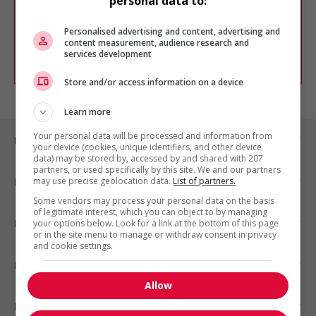
personal data to:
Vous pouvez en tout temps utiliser nos
outils pour raffiner votre recherche, ou
chercher un poste selon votre profil
Personalised advertising and content, advertising and
d'intérêt en emploi en vous
inscrivant
content measurement, audience research and
services development
comme membre Jobboom.
Store and/or access information on a device
Learn more
Your personal data will be processed and information from
Emplois par ville
your device (cookies, unique identifiers, and other device
data) may be stored by, accessed by and shared with 207
partners, or used specifically by this site. We and our partners
may use precise geolocation data.
List of partners.
Emplois par secteur
Some vendors may process your personal data on the basis
of legitimate interest, which you can object to by managing
Emplois par statut
your options below. Look for a link at the bottom of this page
or in the site menu to manage or withdraw consent in privacy
and cookie settings.
Emplois par type
Allow
Nos suggestions