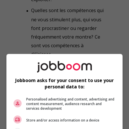
Quelles sont les compétences qui
ne vous stimulent plus, qui vous
font procrastiner ou regarder
fréquemment votre montre? Ce
sont vos compétences à
délaisser.
Quelles sont les compétences qui
vous attirent, que vous reluquez
Jobboom asks for your consent to use your
sans cesse du coin de l’œil, bien
personal data to:
malgré vous? Ce sont vos
Personalised advertising and content, advertising and
compétences à intégrer.
content measurement, audience research and
services development
Aussi à lire :
4 compétences utiles
Store and/or access information on a device
à développer (gratuitement!) cet