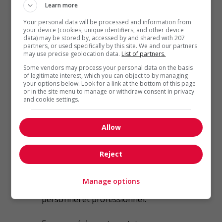
Learn more
automne
Your personal data will be processed and information from
Actualiser le cycle
your device (cookies, unique identifiers, and other device
Comme vous le savez, il est
data) may be stored by, accessed by and shared with 207
partners, or used specifically by this site. We and our partners
préférable de retirer les fleurs
may use precise geolocation data.
List of partners.
fanées d’une plante afin que toute la
Some vendors may process your personal data on the basis
sève soit disponible pour les fleurs
of legitimate interest, which you can object to by managing
your options below. Look for a link at the bottom of this page
matures ou en expansion. Il en va de
or in the site menu to manage or withdraw consent in privacy
même pour vos compétences.
and cookie settings.
Performer dans une tâche qui vous
Allow
démotive vous demande deux fois
plus d’énergie. Une énergie qui
Reject
pourrait permettre l’éclosion de
nouvelles compétences, susceptibles
Manage options
de vous faire évoluer sur les plans
personnel et professionnel.