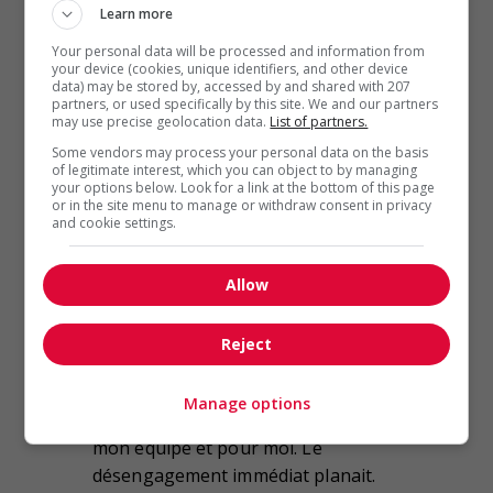
s’engager, mais toutes les excuses
Learn more
étaient bonnes pour atermoyer.
Your personal data will be processed and information from
Pourtant, mes supérieurs ne
your device (cookies, unique identifiers, and other device
data) may be stored by, accessed by and shared with 207
s’inquiétaient pas de cette absence
partners, or used specifically by this site. We and our partners
d’accord formel. Il faut comprendre
may use precise geolocation data.
List of partners.
qu’en Chine, les compagnies
Some vendors may process your personal data on the basis
of legitimate interest, which you can object to by managing
n’aiment guère les contrats. Elles
your options below. Look for a link at the bottom of this page
peuvent en signer un et tout
or in the site menu to manage or withdraw consent in privacy
and cookie settings.
changer à la dernière minute.
Souvent, vous n’aurez les
Allow
informations en main qu’à la toute
fin. Mais vous prenez le risque, vous
Reject
y allez…
Manage options
Ce fut une pression énorme pour
mon équipe et pour moi. Le
désengagement immédiat planait.