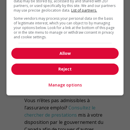
data) may be stored by, accessed by and shared with 207
partners, or used specifically by this site. We and our partners
études.
may use precise geolocation data.
List of partners.
Some vendors may process your personal data on the basis
Dans la mesure où l’on vous
of legitimate interest, which you can object to by managing
your options below. Look for a link at the bottom of this page
demandera de justifier que vous
or in the site menu to manage or withdraw consent in privacy
êtes en recherche active, prenez en
and cookie settings.
note le nom de tous les employeurs
avec qui vous avez communiqué et
Allow
listez les offres auxquelles vous
postulez ainsi que le moment où
Reject
vous l’avez fait.
Manage options
Conclusion
Vous n’êtes pas admissibles à
l’assurance emploi?
Consultez le
chercher de prestations
mis à votre
disposition par le gouvernement du
Canada afin de trouver d’autres