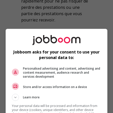
rapidement pour ne pas risquer de
perdre des prestations ou une
partie des prestations que vous
pourriez recevoir.
Cinquième condition : Être en
état de travailler, disponible
pour le faire mais incapable de
Jobboom asks for your consent to use your
trouver un emploi convenable
personal data to:
Vous devez être en mesure de
Personalised advertising and content, advertising and
content measurement, audience research and
travailler immédiatement et vous
services development
devez chercher activement du travail.
Store and/or access information on a device
Ainsi vous ne pouvez pas voyager
en dehors du Canada pendant que
Learn more
vous bénéficiez de cette prestation.
Your personal data will be processed and information from
Cette obligation signifie aussi que
your device (cookies, unique identifiers, and other device
vous ne pouvez pas retourner aux