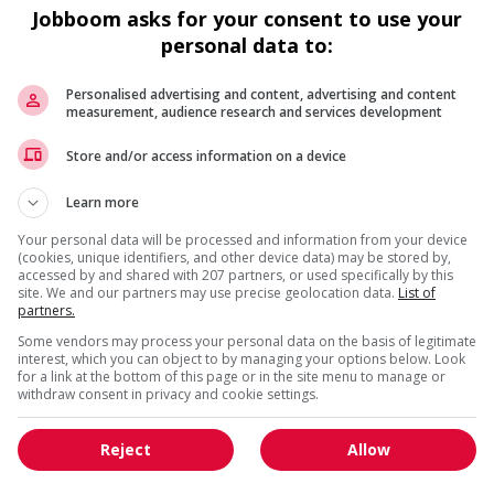
Jobboom asks for your consent to use your
personal data to:
Personalised advertising and content, advertising and content
i
measurement, audience research and services development
eprise
Store and/or access information on a device
 lors de la saison 4 de Libre-service à MATV.
Learn more
Your personal data will be processed and information from your device
(cookies, unique identifiers, and other device data) may be stored by,
accessed by and shared with 207 partners, or used specifically by this
site. We and our partners may use precise geolocation data.
List of
partners.
Some vendors may process your personal data on the basis of legitimate
interest, which you can object to by managing your options below. Look
for a link at the bottom of this page or in the site menu to manage or
withdraw consent in privacy and cookie settings.
Reject
Allow