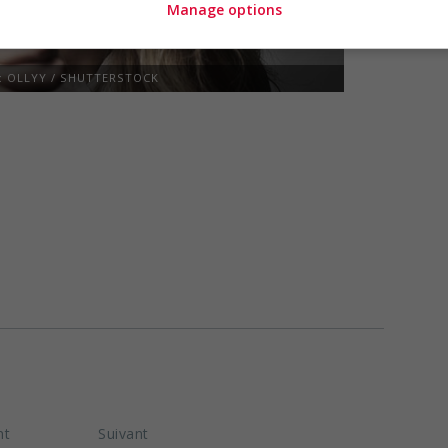
Manage options
: OLLYY / SHUTTERSTOCK
cle
nt
Article
Suivant
Article suivant :