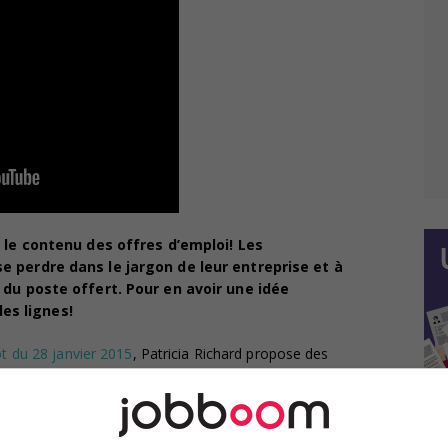
 le contenu des offres d’emploi! Les
 perdre dans le jargon de leur entreprise et à
 du poste offert. Pour en avoir une idée
 les lignes!
t du 28 janvier 2015
, Patricia Richard propose des
offres d’emploi à l’émission Libre-service au canal
imateur de l’émission.
enu et Auditoire chez Jobboom.