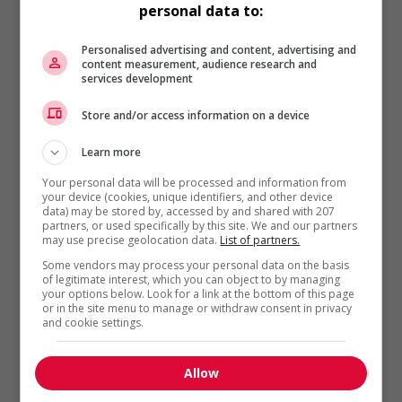
personal data to:
la confusion quand vient le temps de
se référer aux versions antérieures.
Personalised advertising and content, advertising and
content measurement, audience research and
Or, ce trouble s’estompe rapidement
services development
si on adapte les méthodes de travail.
Store and/or access information on a device
Par exemple, lorsqu’on intervient
dans un document, il est bon d’en
Learn more
aviser ses collègues – le courriel et
Your personal data will be processed and information from
le téléphone ne sont donc pas
your device (cookies, unique identifiers, and other device
encore tout à fait inutiles. Au besoin,
data) may be stored by, accessed by and shared with 207
partners, or used specifically by this site. We and our partners
des avis de modification peuvent
may use precise geolocation data.
List of partners.
même faire l’objet de courriels
Some vendors may process your personal data on the basis
automatisés. Lorsque chacun croit
of legitimate interest, which you can object to by managing
your options below. Look for a link at the bottom of this page
que le document est terminé, une
or in the site menu to manage or withdraw consent in privacy
and cookie settings.
dernière lecture par tous permet
d’éviter les mauvaises surprises.
Bref, «une fois que tout le monde
Allow
s’est adapté, rares sont ceux qui