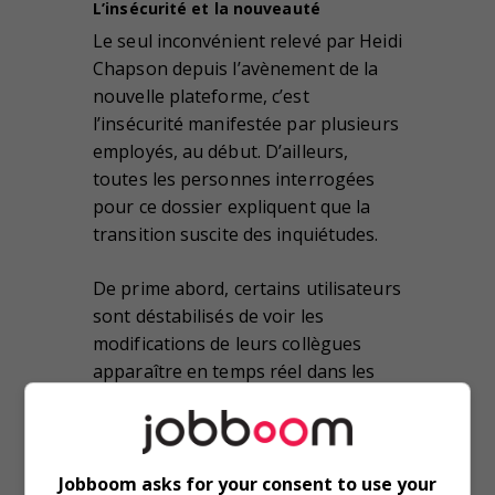
L’insécurité et la nouveauté
Le seul inconvénient relevé par Heidi
Chapson depuis l’avènement de la
nouvelle plateforme, c’est
l’insécurité manifestée par plusieurs
employés, au début. D’ailleurs,
toutes les personnes interrogées
pour ce dossier expliquent que la
transition suscite des inquiétudes.
De prime abord, certains utilisateurs
sont déstabilisés de voir les
modifications de leurs collègues
apparaître en temps réel dans les
documents. De plus, consulter
l’historique des révisions ne fait
souvent pas encore partie des
habitudes, ce qui peut engendrer de
Jobboom asks for your consent to use your