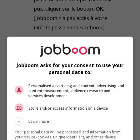
puis cliquer sur le bouton
OK.
(Jobboom n’a pas accès à votre
mot de passe dans Facebook.)
Si vous avez déjà créé un
compte Jobboom avec le
courriel de votre compte
Jobboom asks for your consent to use your
Facebook, une fenêtre modale
personal data to:
apparaît. Entrer votre mot de
Personalised advertising and content, advertising and
passe Jobboom, puis cliquer
content measurement, audience research and
sur le bouton
OK.
Nous
services development
pourrons alors associer votre
Store and/or access information on a device
compte Jobboom existant à
Learn more
votre connexion avec
Your personal data will be processed and information from
Facebook. En cas de mot de
your device (cookies, unique identifiers, and other device