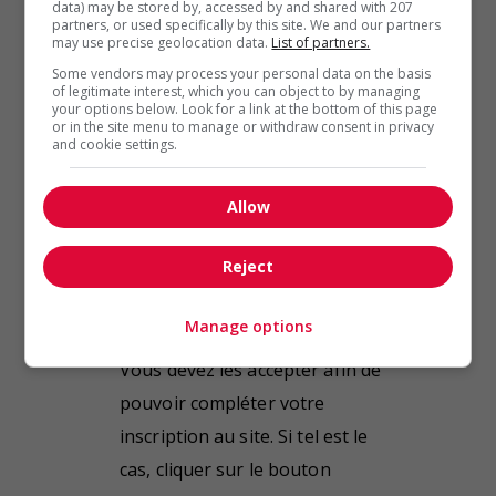
data) may be stored by, accessed by and shared with 207
passe oublié, vous serez en
partners, or used specifically by this site. We and our partners
mesure de le récupérer en
may use precise geolocation data.
List of partners.
Some vendors may process your personal data on the basis
cliquant sur le lien
Mot de
of legitimate interest, which you can object to by managing
passe oublié?
your options below. Look for a link at the bottom of this page
or in the site menu to manage or withdraw consent in privacy
and cookie settings.
Une nouvelle fenêtre modale
apparaît. Elle vous permet de
Allow
prendre connaissance des
Reject
termes et conditions d’utilisation
du site Jobboom, de même que
Manage options
de la politique de confidentialité.
Vous devez les accepter afin de
pouvoir compléter votre
inscription au site. Si tel est le
cas, cliquer sur le bouton