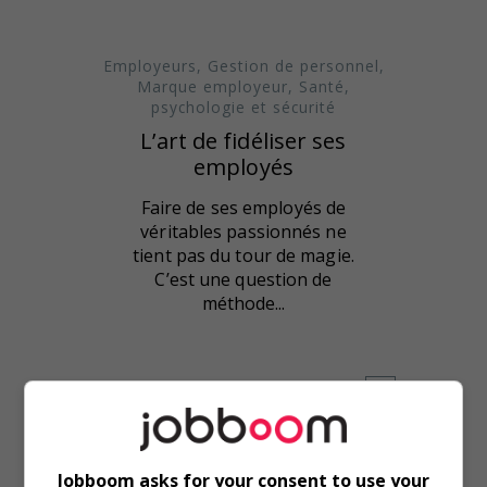
Employeurs
,
Gestion de personnel
,
Marque employeur
,
Santé,
psychologie et sécurité
L’art de fidéliser ses
employés
Faire de ses employés de
véritables passionnés ne
tient pas du tour de magie.
C’est une question de
méthode...
Jobboom asks for your consent to use your