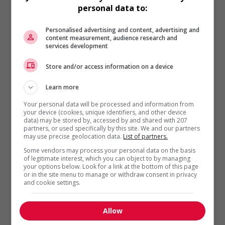
personal data to:
Employeurs
,
Gestion de personnel
,
Marque employeur
,
Vie au travail
Personalised advertising and content, advertising and
La loyauté, c’est payant!
content measurement, audience research and
services development
La loyauté permet aux
entreprises de tirer le
Store and/or access information on a device
meilleur de leurs employés.
Ces derniers sont à la fois
Learn more
plus...
Your personal data will be processed and information from
your device (cookies, unique identifiers, and other device
data) may be stored by, accessed by and shared with 207
partners, or used specifically by this site. We and our partners
may use precise geolocation data.
List of partners.
Some vendors may process your personal data on the basis
of legitimate interest, which you can object to by managing
your options below. Look for a link at the bottom of this page
or in the site menu to manage or withdraw consent in privacy
and cookie settings.
Employeurs
,
Gestion de personnel
,
Marque employeur
,
Vie au travail
Allow
Intégrer des mesures de